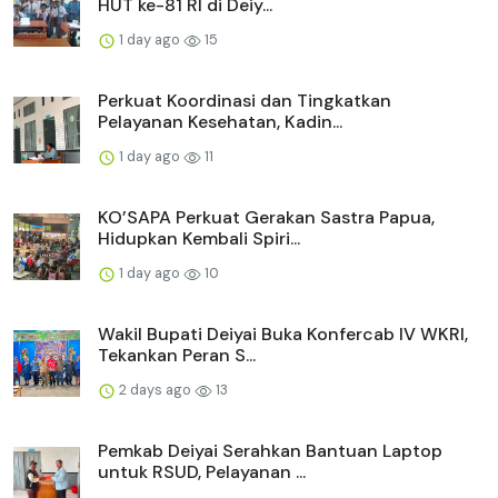
HUT ke-81 RI di Deiy...
1 day ago
15
Perkuat Koordinasi dan Tingkatkan
Pelayanan Kesehatan, Kadin...
1 day ago
11
KO’SAPA Perkuat Gerakan Sastra Papua,
Hidupkan Kembali Spiri...
1 day ago
10
Wakil Bupati Deiyai Buka Konfercab IV WKRI,
Tekankan Peran S...
2 days ago
13
Pemkab Deiyai Serahkan Bantuan Laptop
untuk RSUD, Pelayanan ...