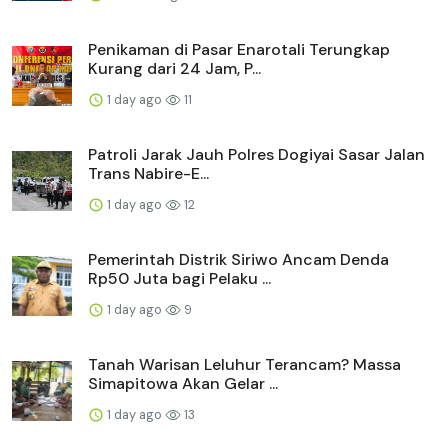
Penikaman di Pasar Enarotali Terungkap
Kurang dari 24 Jam, P...
1 day ago
11
Patroli Jarak Jauh Polres Dogiyai Sasar Jalan
Trans Nabire-E...
1 day ago
12
Pemerintah Distrik Siriwo Ancam Denda
Rp50 Juta bagi Pelaku ...
1 day ago
9
Tanah Warisan Leluhur Terancam? Massa
Simapitowa Akan Gelar ...
1 day ago
13