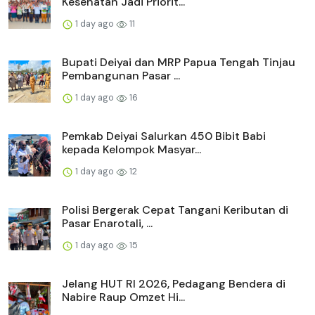
Kesehatan Jadi Priorit...
1 day ago
11
Bupati Deiyai dan MRP Papua Tengah Tinjau
Pembangunan Pasar ...
1 day ago
16
Pemkab Deiyai Salurkan 450 Bibit Babi
kepada Kelompok Masyar...
1 day ago
12
Polisi Bergerak Cepat Tangani Keributan di
Pasar Enarotali, ...
1 day ago
15
Jelang HUT RI 2026, Pedagang Bendera di
Nabire Raup Omzet Hi...