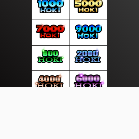
About Us
·
Contact Us
·
Terms & Conditions
·
© beritasana.com 2026. All rights are reserved