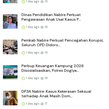
1 day ago
19
Dinas Pendidikan Nabire Perkuat
Pengawasan Anak Usai Kasus P...
1 day ago
18
Pemkab Nabire Perkuat Pencegahan Korupsi,
Seluruh OPD Didoro...
1 day ago
16
Perbup Keuangan Kampung 2026
Disosialisasikan, Polres Dogiya...
1 day ago
18
DP3A Nabire: Kasus Kekerasan Seksual
terhadap Anak Masih Dom...
1 day ago
17