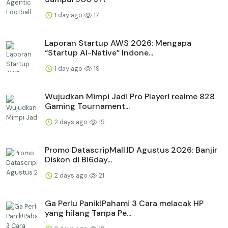
1 day ago
17
Laporan Startup AWS 2026: Mengapa
“Startup AI-Native” Indone...
1 day ago
19
Wujudkan Mimpi Jadi Pro Player! realme 828
Gaming Tournament...
2 days ago
15
Promo DatascripMall.ID Agustus 2026: Banjir
Diskon di Bi6day...
2 days ago
21
Ga Perlu Panik!Pahami 3 Cara melacak HP
yang hilang Tanpa Pe...