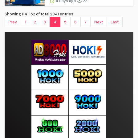
4 days ago
22
Showing 114-152 of total 2941 entries.
Prev.
1
2
3
4
5
6
7
Next
Last