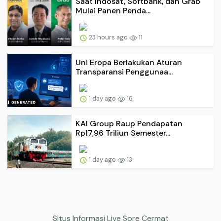
Saat Indosat, Softbank, dan Grab
Mulai Panen Penda...
23 hours ago
11
Uni Eropa Berlakukan Aturan
Transparansi Penggunaa...
1 day ago
16
KAI Group Raup Pendapatan
Rp17,96 Triliun Semester...
1 day ago
13
Situs Informasi Live Sore Cermat