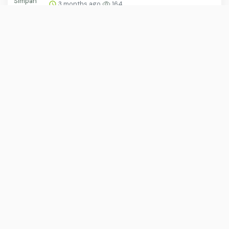
3 months ago
164
Indahnya Alam Bawah Laut Pulau Rubiah
3 months ago
162