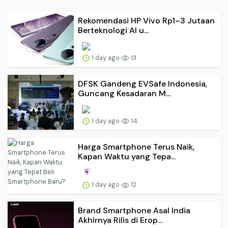
Rekomendasi HP Vivo Rp1–3 Jutaan
Berteknologi AI u...
1 day ago
13
DFSK Gandeng EVSafe Indonesia,
Guncang Kesadaran M...
1 day ago
14
Harga Smartphone Terus Naik,
Kapan Waktu yang Tepa...
1 day ago
12
Brand Smartphone Asal India
Akhirnya Rilis di Erop...