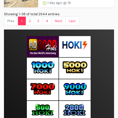
1 day ago
16
Showing 1-38 of total 2944 entries.
Prev.
1
2
3
4
Next
Last