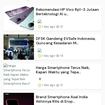
Rekomendasi HP Vivo Rp1–3 Jutaan
Berteknologi AI u...
1 day ago
13
DFSK Gandeng EVSafe Indonesia,
Guncang Kesadaran M...
1 day ago
14
Harga Smartphone Terus Naik,
Kapan Waktu yang Tepa...
1 day ago
12
Brand Smartphone Asal India
Akhirnya Rilis di Erop...