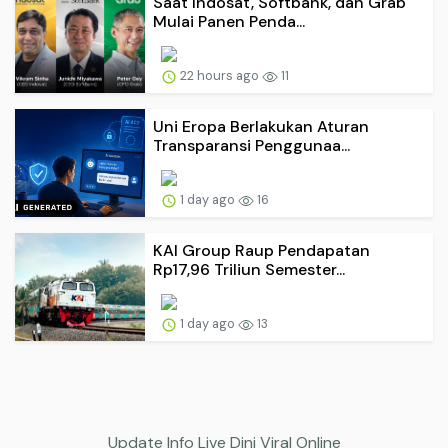
Saat Indosat, Softbank, dan Grab
Mulai Panen Penda...
22 hours ago
11
Uni Eropa Berlakukan Aturan
Transparansi Penggunaa...
1 day ago
16
KAI Group Raup Pendapatan
Rp17,96 Triliun Semester...
1 day ago
13
Update Info Live Dini Viral Online