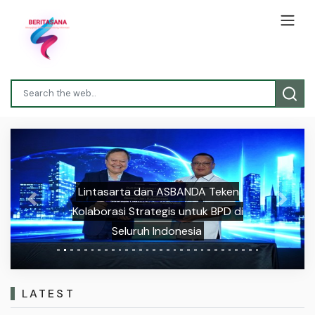
Lintasarta dan ASBANDA Teken
Previous
Next
Kolaborasi Strategis untuk BPD di
Seluruh Indonesia
LATEST