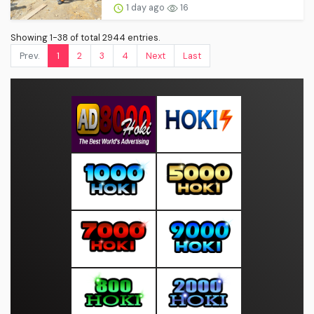
1 day ago
16
Showing 1-38 of total 2944 entries.
Prev.
1
2
3
4
Next
Last