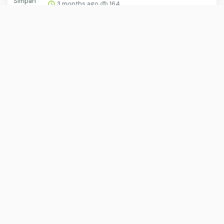
3 months ago
164
Indahnya Alam Bawah Laut Pulau Rubiah
3 months ago
162